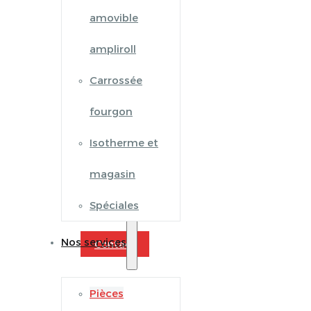
amovible
ampliroll
Carrossée
fourgon
Isotherme et
magasin
Spéciales
Nos services
Contact
Pièces