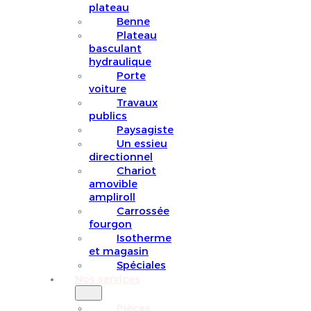
plateau
Benne
Plateau
basculant
hydraulique
Porte
voiture
Travaux
publics
Paysagiste
Un essieu
directionnel
Chariot
amovible
ampliroll
Carrossée
fourgon
Isotherme
et magasin
Spéciales
Nos services
Pièces