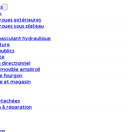
s
n
 roues extérieures
 roues sous plateau
basculant hydraulique
iture
ublics
te
 directionnel
movible ampliroll
e fourgon
e et magasin
s
étachées
n & réparation
on