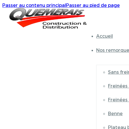
Passer au contenu principal
Passer au pied de page
Accueil
Nos remorque
Sans frei
Freinées
Freinées
Benne
Plateau 