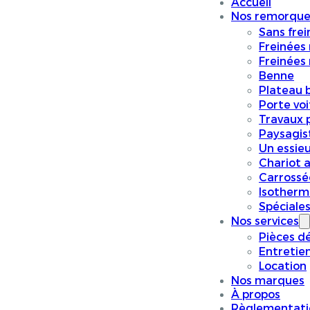
Accueil
Nos remorque
Sans frei
Freinées
Freinées
Benne
Plateau 
Porte vo
Travaux p
Paysagis
Un essieu
Chariot a
Carrossé
Isotherm
Spéciale
Nos services
Pièces d
Entretie
Location
Nos marques
À propos
Règlementati