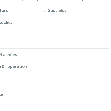
iture
Spéciales
publics
étachées
n & réparation
on