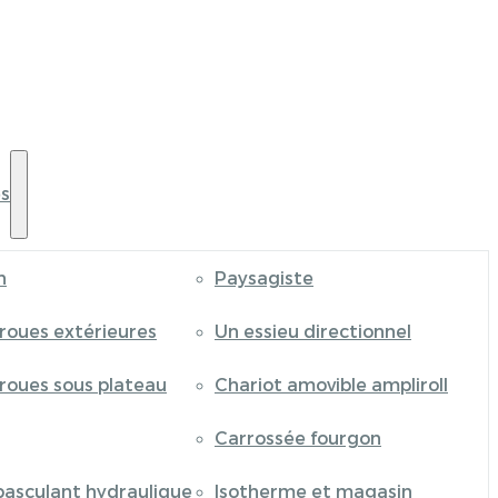
s
n
Paysagiste
 roues extérieures
Un essieu directionnel
 roues sous plateau
Chariot amovible ampliroll
Carrossée fourgon
basculant hydraulique
Isotherme et magasin