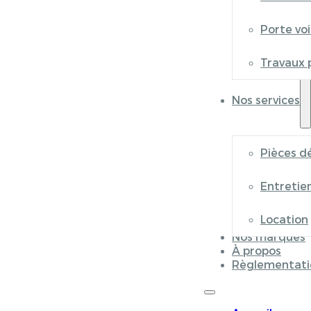
Porte vo
Travaux 
Nos services
Pièces d
Entretie
Location
Nos marques
À propos
Règlementati