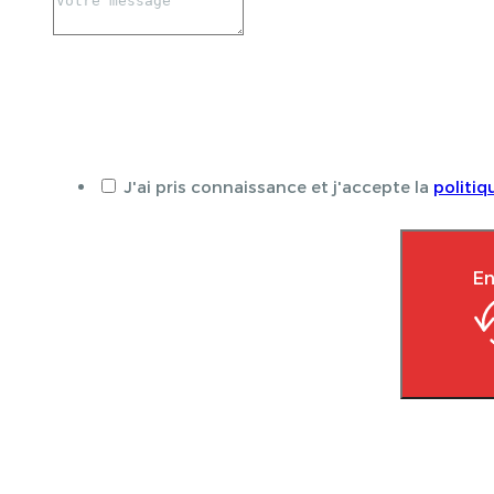
J'ai pris connaissance et j'accepte la
politiq
En