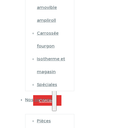
amovible
ampliroll
Carrossée
fourgon
Isotherme et
magasin
Spéciales
Nos services
Contact
Pièces