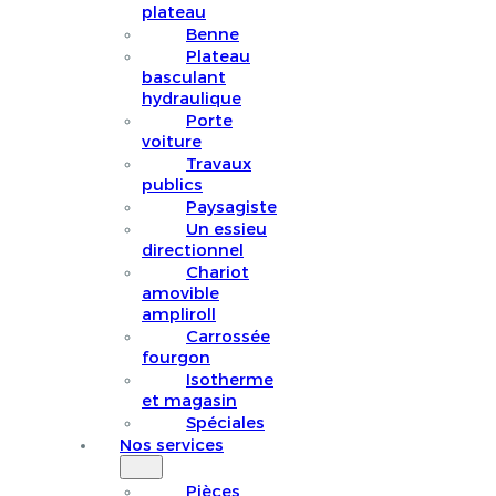
plateau
Benne
Plateau
basculant
hydraulique
Porte
voiture
Travaux
publics
Paysagiste
Un essieu
directionnel
Chariot
amovible
ampliroll
Carrossée
fourgon
Isotherme
et magasin
Spéciales
Nos services
Pièces