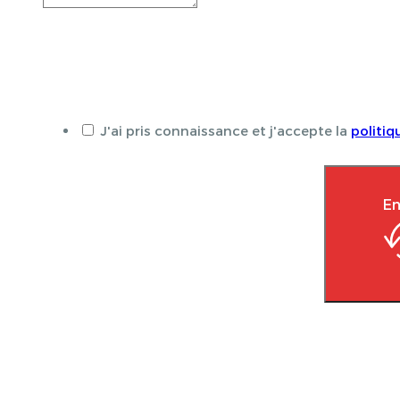
J'ai pris connaissance et j'accepte la
politiq
En