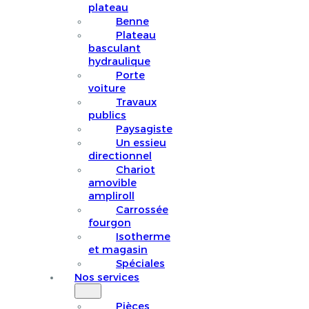
plateau
Benne
Plateau
basculant
hydraulique
Porte
voiture
Travaux
publics
Paysagiste
Un essieu
directionnel
Chariot
amovible
ampliroll
Carrossée
fourgon
Isotherme
et magasin
Spéciales
Nos services
Pièces