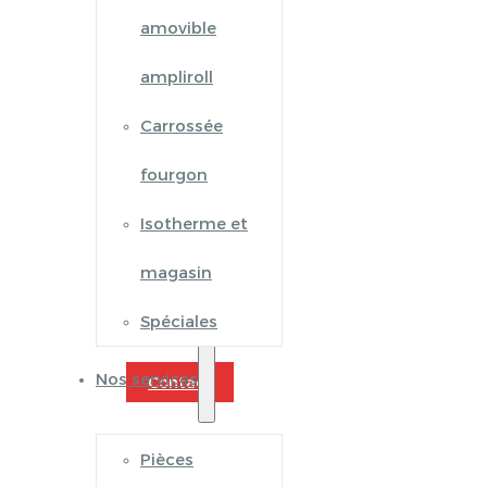
amovible
ampliroll
Carrossée
fourgon
Isotherme et
magasin
Spéciales
Nos services
Contact
Pièces