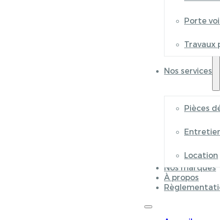
Porte vo
Travaux 
Nos services
Pièces d
Entretie
Location
Nos marques
À propos
Règlementati