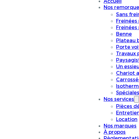
Accueil
Nos remorque
Sans frei
Freinées
Freinées
Benne
Plateau 
Porte vo
Travaux p
Paysagis
Un essieu
Chariot a
Carrossé
Isotherm
Spéciale
Nos services
Pièces d
Entretie
Location
Nos marques
À propos
Règlementati