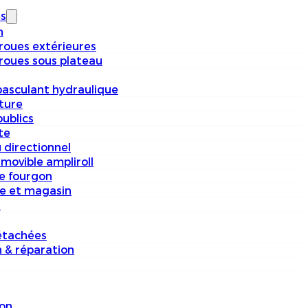
s
n
 roues extérieures
 roues sous plateau
basculant hydraulique
iture
ublics
te
 directionnel
movible ampliroll
e fourgon
e et magasin
s
étachées
n & réparation
on