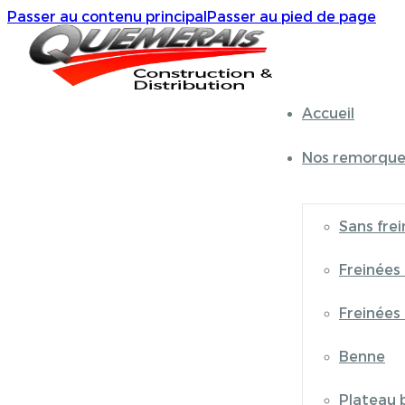
Passer au contenu principal
Passer au pied de page
Accueil
Nos remorque
Sans frei
Freinées
Freinées
Benne
Plateau 