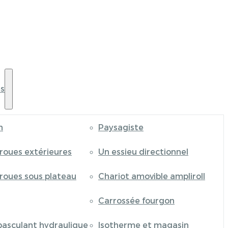
s
n
Paysagiste
 roues extérieures
Un essieu directionnel
 roues sous plateau
Chariot amovible ampliroll
Carrossée fourgon
basculant hydraulique
Isotherme et magasin