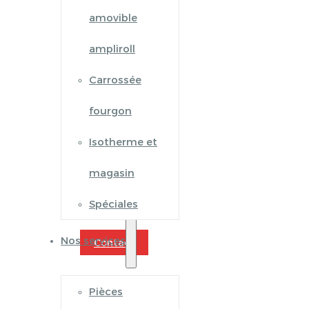
amovible
ampliroll
Carrossée
fourgon
Isotherme et
magasin
Spéciales
Nos services
Contact
Pièces