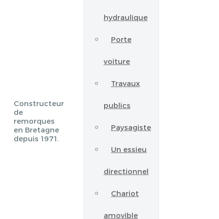
hydraulique
Porte
voiture
Travaux
Constructeur
publics
de
remorques
Paysagiste
en Bretagne
depuis 1971.
Un essieu
directionnel
Chariot
amovible