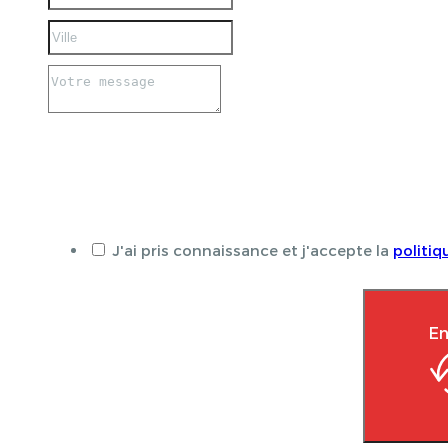
J'ai pris connaissance et j'accepte la
politiq
En