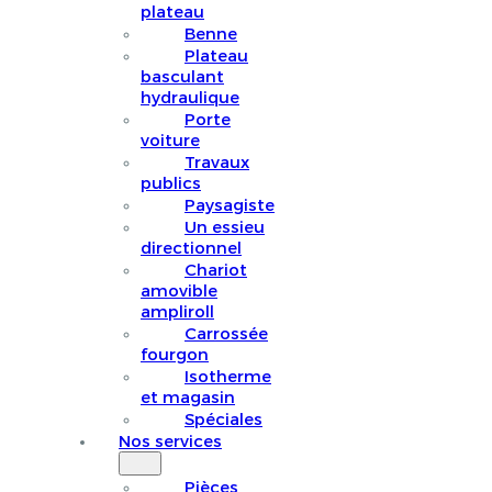
plateau
Benne
Plateau
basculant
hydraulique
Porte
voiture
Travaux
publics
Paysagiste
Un essieu
directionnel
Chariot
amovible
ampliroll
Carrossée
fourgon
Isotherme
et magasin
Spéciales
Nos services
Pièces