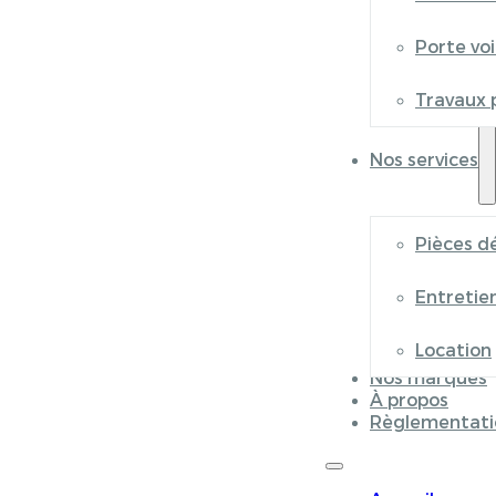
Porte vo
Travaux 
Nos services
Pièces d
Entretie
Location
Nos marques
À propos
Règlementati