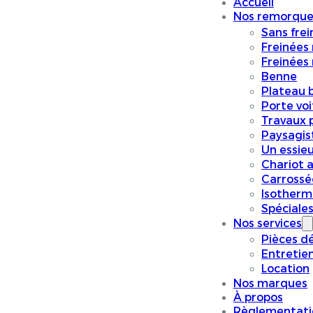
Accueil
Nos remorque
Sans frei
Freinées
Freinées
Benne
Plateau 
Porte vo
Travaux p
Paysagis
Un essieu
Chariot a
Carrossé
Isotherm
Spéciale
Nos services
Pièces d
Entretie
Location
Nos marques
À propos
Règlementati