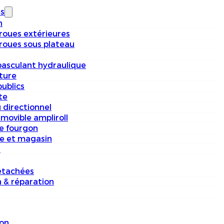
s
n
 roues extérieures
 roues sous plateau
basculant hydraulique
iture
ublics
te
 directionnel
movible ampliroll
e fourgon
e et magasin
s
étachées
n & réparation
on