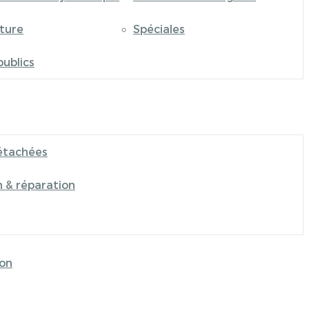
iture
Spéciales
publics
étachées
n & réparation
on