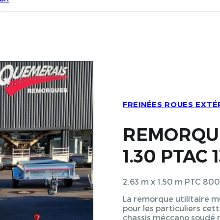
FREINÉES ROUES EXTÉ
REMORQUE 
1.30 PTAC
2.63 m x 1.50 m PTC 8
La remorque utilitaire m
pour les particuliers c
chassis méccano soudé re