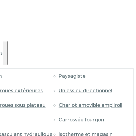
s
n
Paysagiste
 roues extérieures
Un essieu directionnel
 roues sous plateau
Chariot amovible ampliroll
Carrossée fourgon
basculant hydraulique
Isotherme et magasin