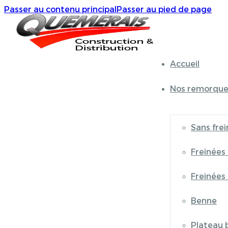
Passer au contenu principal
Passer au pied de page
Accueil
Nos remorque
Sans frei
Freinées
Freinées
Benne
Plateau 