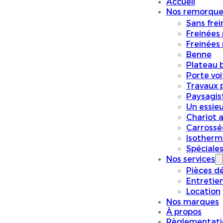
Accueil
Nos remorque
Sans frei
Freinées
Freinées
Benne
Plateau 
Porte vo
Travaux p
Paysagis
Un essieu
Chariot a
Carrossé
Isotherm
Spéciale
Nos services
Pièces d
Entretie
Location
Nos marques
À propos
Règlementati