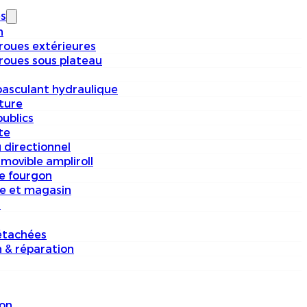
s
n
 roues extérieures
 roues sous plateau
basculant hydraulique
iture
ublics
te
 directionnel
movible ampliroll
e fourgon
e et magasin
s
étachées
n & réparation
on