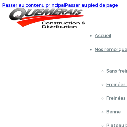
Passer au contenu principal
Passer au pied de page
Accueil
Nos remorque
Sans frei
Freinées
Freinées
Benne
Plateau 