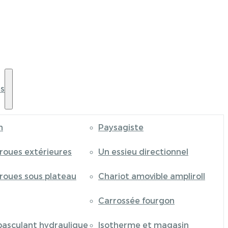
s
n
Paysagiste
 roues extérieures
Un essieu directionnel
 roues sous plateau
Chariot amovible ampliroll
Carrossée fourgon
basculant hydraulique
Isotherme et magasin