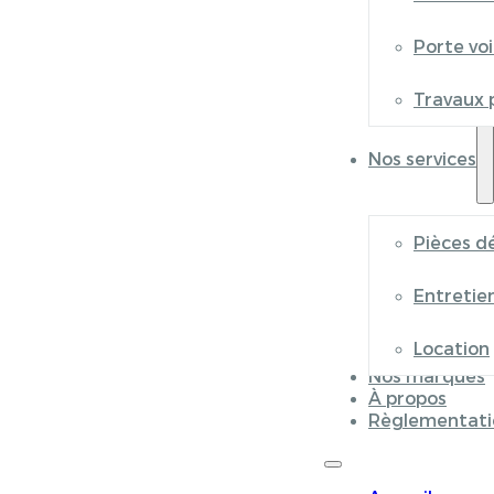
Porte vo
Travaux 
Nos services
Pièces d
Entretie
Location
Nos marques
À propos
Règlementati