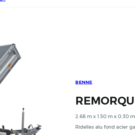
BENNE
REMORQ
2.68 m x 1.50 m x 0.3
Ridelles alu fond acier g