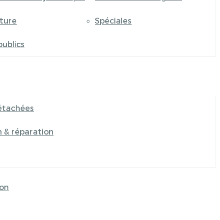
iture
Spéciales
publics
étachées
n & réparation
on