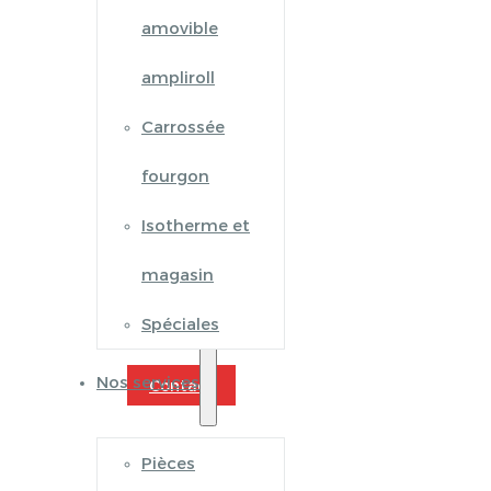
amovible
ampliroll
Carrossée
fourgon
Isotherme et
magasin
Spéciales
Nos services
Contact
Pièces