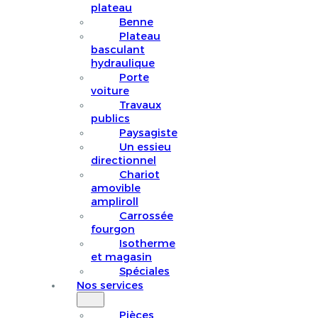
plateau
Benne
Plateau
basculant
hydraulique
Porte
voiture
Travaux
publics
Paysagiste
Un essieu
directionnel
Chariot
amovible
ampliroll
Carrossée
fourgon
Isotherme
et magasin
Spéciales
Nos services
Pièces