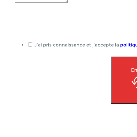
J'ai pris connaissance et j'accepte la
politiq
En