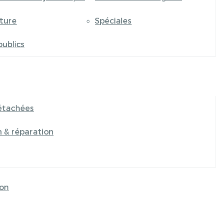
iture
Spéciales
publics
étachées
n & réparation
on