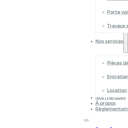
Porte vo
Travaux 
Nos services
Pièces d
Entretie
Location
Nos marques
À propos
Règlementati