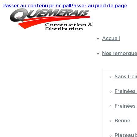
Passer au contenu principal
Passer au pied de page
Accueil
Nos remorque
Sans frei
Freinées
Freinées
Benne
Plateau 