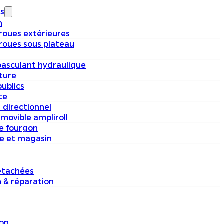
s
n
 roues extérieures
 roues sous plateau
basculant hydraulique
iture
ublics
te
 directionnel
movible ampliroll
e fourgon
e et magasin
s
étachées
n & réparation
on