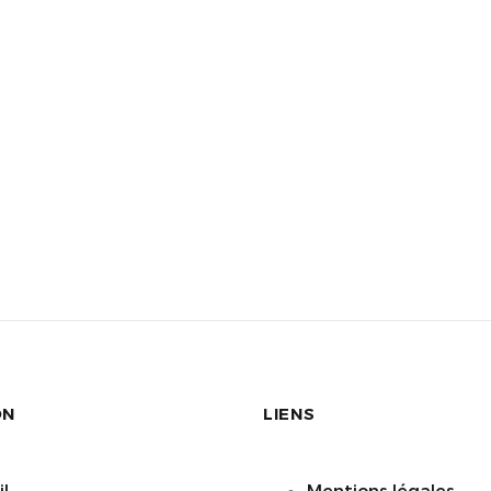
ON
LIENS
l
Mentions légales