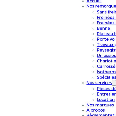
Accueil
Nos remorque
Sans frei
Freinées
Freinées
Benne
Plateau 
Porte vo
Travaux p
Paysagis
Un essieu
Chariot a
Carrossé
Isotherm
Spéciale
Nos services
Pièces d
Entretie
Location
Nos marques
À propos
Règlementati