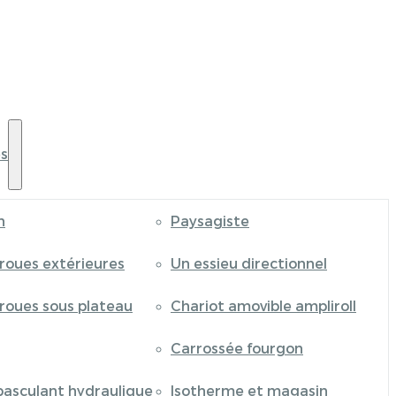
s
n
Paysagiste
 roues extérieures
Un essieu directionnel
 roues sous plateau
Chariot amovible ampliroll
Carrossée fourgon
basculant hydraulique
Isotherme et magasin