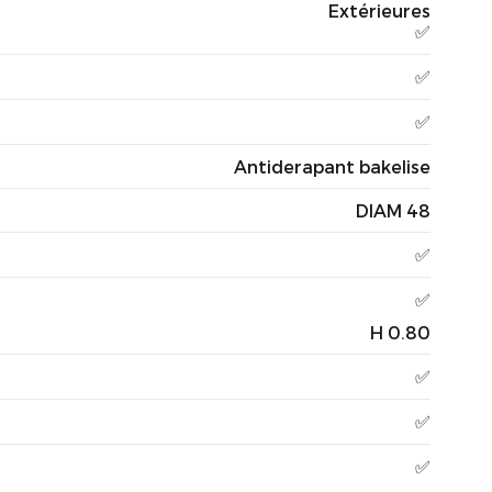
Extérieures
✅
✅
✅
Antiderapant bakelise
DIAM 48
✅
✅
H 0.80
✅
✅
✅