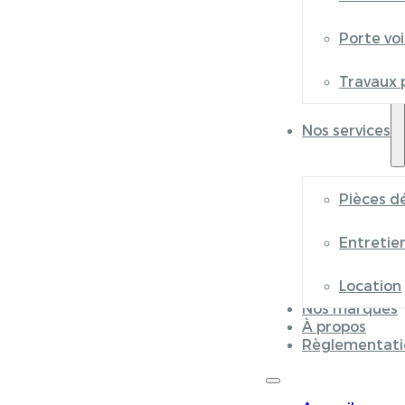
Porte vo
Travaux 
Nos services
Pièces d
Entretie
Location
Nos marques
À propos
Règlementati