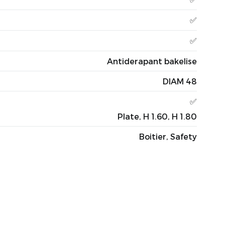
✅
✅
Antiderapant bakelise
DIAM 48
✅
Plate, H 1.60, H 1.80
Boitier, Safety