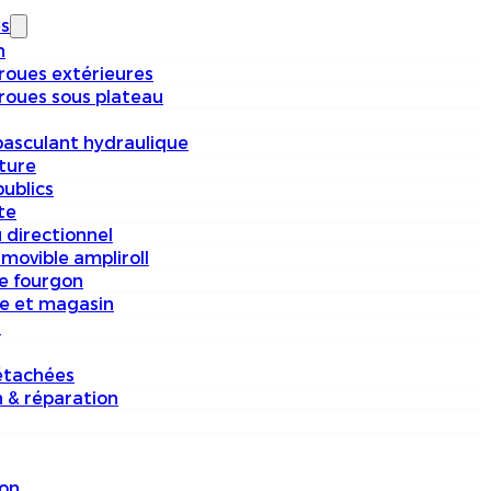
s
n
 roues extérieures
 roues sous plateau
basculant hydraulique
iture
ublics
te
 directionnel
movible ampliroll
e fourgon
e et magasin
s
étachées
n & réparation
on