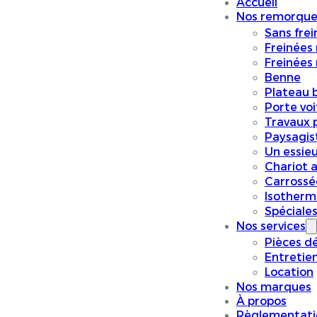
Accueil
Nos remorque
Sans frei
Freinées
Freinées
Benne
Plateau 
Porte vo
Travaux p
Paysagis
Un essieu
Chariot a
Carrossé
Isotherm
Spéciale
Nos services
Pièces d
Entretie
Location
Nos marques
À propos
Règlementati