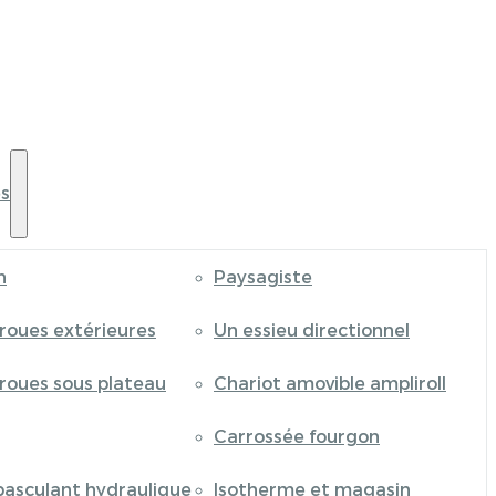
s
n
Paysagiste
 roues extérieures
Un essieu directionnel
 roues sous plateau
Chariot amovible ampliroll
Carrossée fourgon
basculant hydraulique
Isotherme et magasin