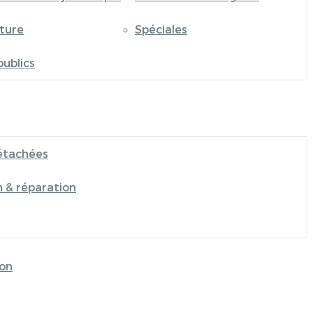
iture
Spéciales
publics
étachées
n & réparation
on