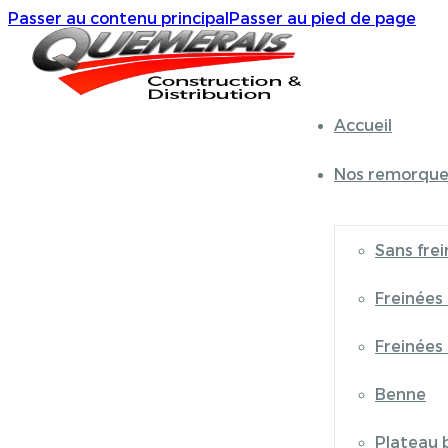
Passer au contenu principal
Passer au pied de page
Accueil
Nos remorque
Sans frei
Freinées
Freinées
Benne
Plateau 