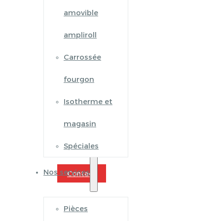
amovible
ampliroll
Carrossée
fourgon
Isotherme et
magasin
Spéciales
Nos services
Contact
Pièces