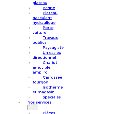
plateau
Benne
Plateau
basculant
hydraulique
Porte
voiture
Travaux
publics
Paysagiste
Un essieu
directionnel
Chariot
amovible
ampliroll
Carrossée
fourgon
Isotherme
et magasin
Spéciales
Nos services
Pièces