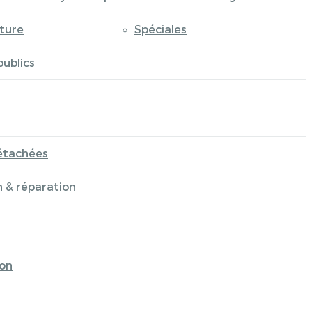
iture
Spéciales
publics
étachées
n & réparation
on