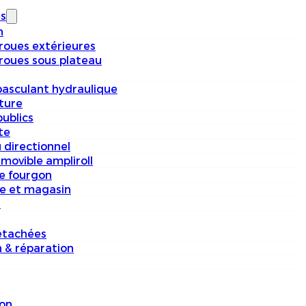
s
n
 roues extérieures
 roues sous plateau
basculant hydraulique
iture
ublics
te
 directionnel
movible ampliroll
e fourgon
e et magasin
s
étachées
n & réparation
on