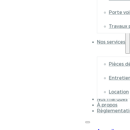
Porte vo
Travaux 
Nos services
Pièces d
Entretie
Location
Nos marques
À propos
Règlementati