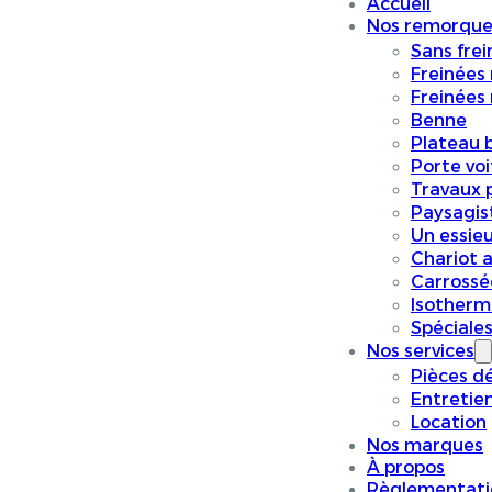
Accueil
Nos remorque
Sans frei
Freinées
Freinées
Benne
Plateau 
Porte vo
Travaux p
Paysagis
Un essieu
Chariot a
Carrossé
Isotherm
Spéciale
Nos services
Pièces d
Entretie
Location
Nos marques
À propos
Règlementati