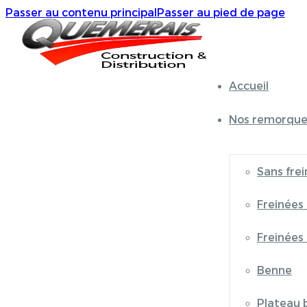
Passer au contenu principal
Passer au pied de page
Accueil
Nos remorque
Sans frei
Freinées
Freinées
Benne
Plateau 