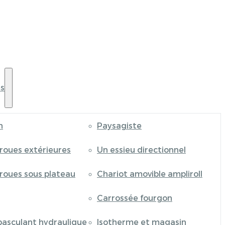
s
n
Paysagiste
 roues extérieures
Un essieu directionnel
 roues sous plateau
Chariot amovible ampliroll
Carrossée fourgon
basculant hydraulique
Isotherme et magasin