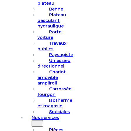
plateau
Benne
Plateau
basculant
hydraulique
Porte
voiture
Travaux
publics
Paysagiste
Un essieu
directionnel
Chariot
amovible
ampliroll
Carrossée
fourgon
Isotherme
et magasin
Spéciales
Nos services
Pièces