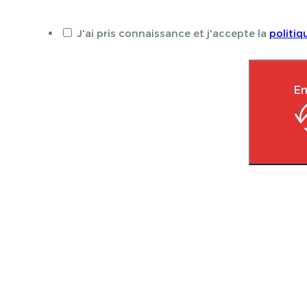
J'ai pris connaissance et j'accepte la
politiq
En