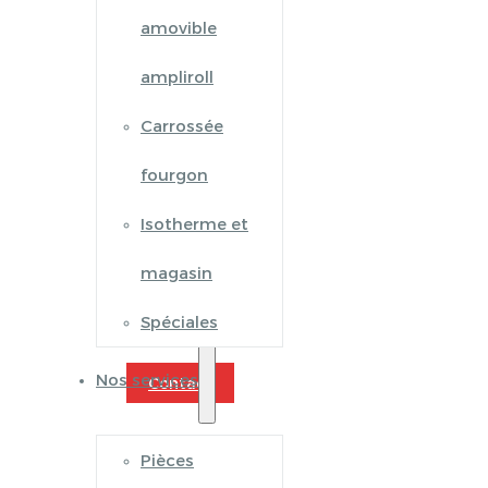
amovible
ampliroll
Carrossée
fourgon
Isotherme et
magasin
Spéciales
Nos services
Contact
Pièces