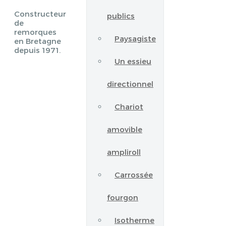
Constructeur
publics
de
remorques
Paysagiste
en Bretagne
depuis 1971.
Un essieu
directionnel
Chariot
amovible
ampliroll
Carrossée
fourgon
Isotherme