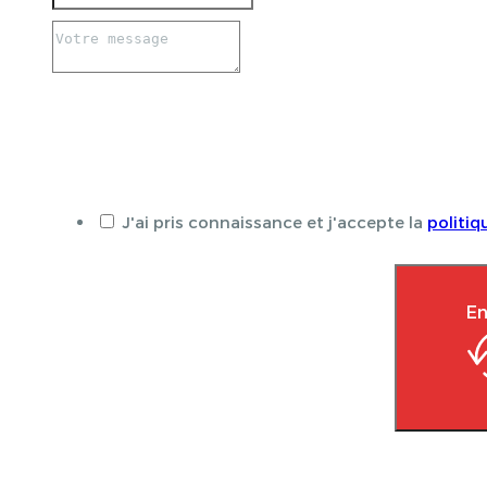
J'ai pris connaissance et j'accepte la
politiq
En