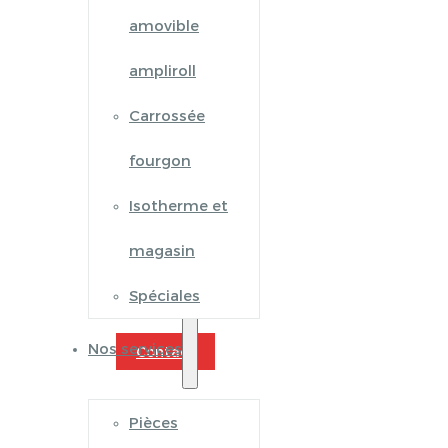
amovible
ampliroll
Carrossée
fourgon
Isotherme et
magasin
Spéciales
Nos services
Contact
Pièces