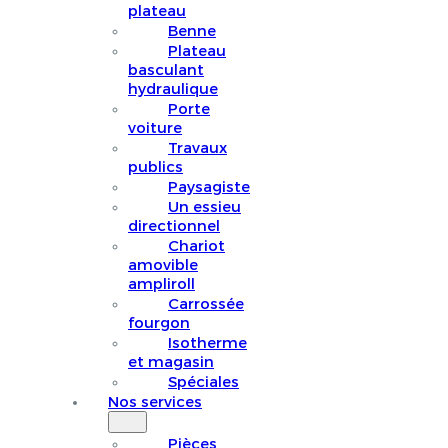
plateau
Benne
Plateau
basculant
hydraulique
Porte
voiture
Travaux
publics
Paysagiste
Un essieu
directionnel
Chariot
amovible
ampliroll
Carrossée
fourgon
Isotherme
et magasin
Spéciales
Nos services
Pièces