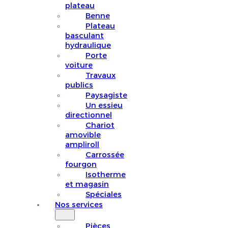
plateau
Benne
Plateau
basculant
hydraulique
Porte
voiture
Travaux
publics
Paysagiste
Un essieu
directionnel
Chariot
amovible
ampliroll
Carrossée
fourgon
Isotherme
et magasin
Spéciales
Nos services
Pièces