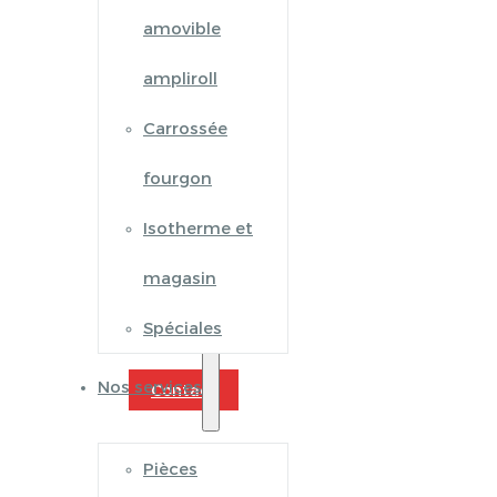
amovible
ampliroll
Carrossée
fourgon
Isotherme et
magasin
Spéciales
Nos services
Contact
Pièces