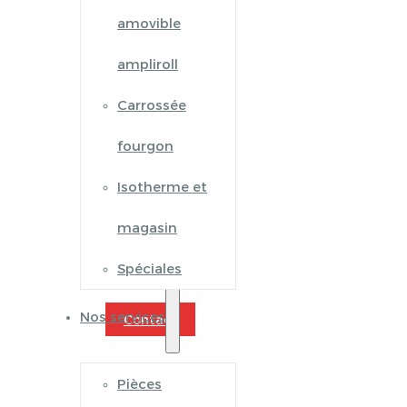
amovible
ampliroll
Carrossée
fourgon
Isotherme et
magasin
Spéciales
Nos services
Contact
Pièces