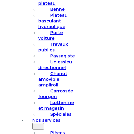
plateau
Benne
Plateau
basculant
hydraulique
Porte
voiture
Travaux
publics
Paysagiste
Un essieu
directionnel
Chariot
amovible
ampliroll
Carrossée
fourgon
Isotherme
et magasin
Spéciales
Nos services
Pièces