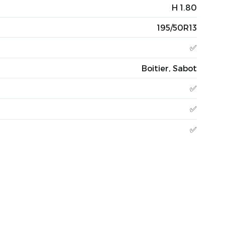
H 1.80
195/50R13
✅
Boitier, Sabot
✅
✅
✅