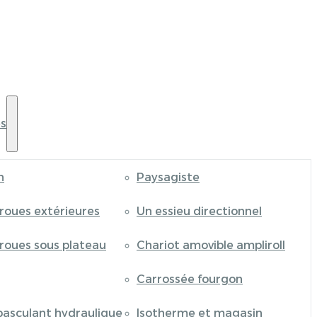
s
n
Paysagiste
 roues extérieures
Un essieu directionnel
 roues sous plateau
Chariot amovible ampliroll
Carrossée fourgon
basculant hydraulique
Isotherme et magasin