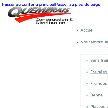
Passer au contenu principal
Passer au pied de page
Accueil
Nos remorque
Sans frei
Freinées
Freinées
Benne
Plateau 