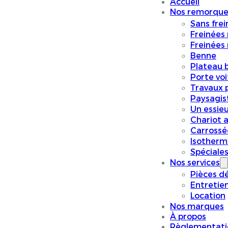
Accueil
Nos remorque
Sans frei
Freinées
Freinées
Benne
Plateau 
Porte vo
Travaux p
Paysagis
Un essieu
Chariot a
Carrossé
Isotherm
Spéciale
Nos services
Pièces d
Entretie
Location
Nos marques
À propos
Règlementati