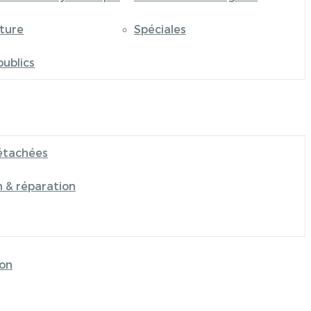
iture
Spéciales
publics
étachées
n & réparation
on