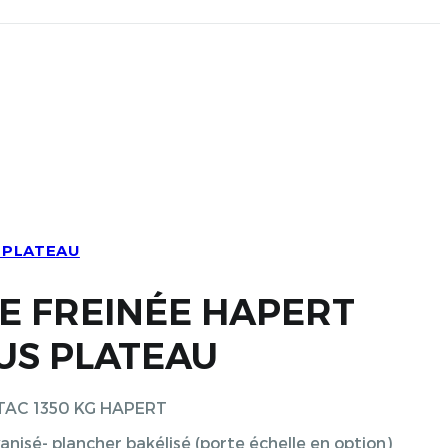
 PLATEAU
 FREINÉE HAPERT
US PLATEAU
 PTAC 1350 KG HAPERT
lvanisé- plancher bakélisé (porte échelle en option)