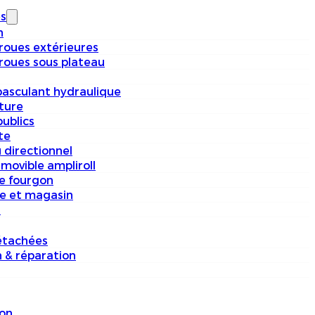
s
n
 roues extérieures
 roues sous plateau
basculant hydraulique
iture
ublics
te
 directionnel
movible ampliroll
e fourgon
e et magasin
s
étachées
n & réparation
on