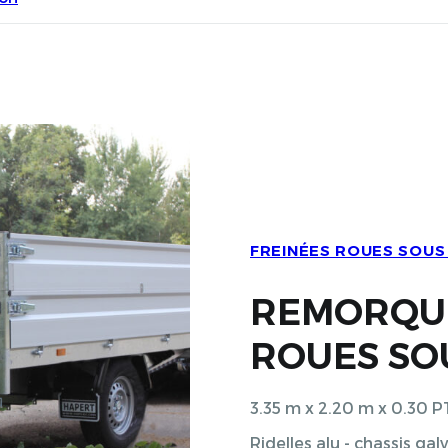
FREINÉES ROUES SOUS
REMORQUE
ROUES SO
3.35 m x 2.20 m x 0.30
Ridelles alu - chassis ga