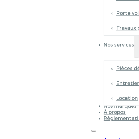
Porte vo
Travaux 
Nos services
Pièces d
Entretie
Location
Nos marques
À propos
Règlementati