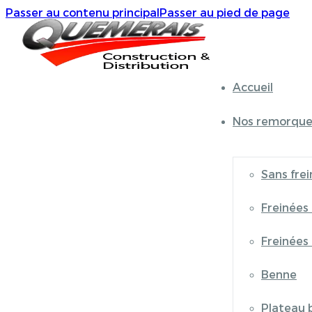
Passer au contenu principal
Passer au pied de page
Accueil
Nos remorque
Sans frei
Freinées
Freinées
Benne
Plateau 