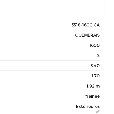
3518-1600 CA
QUEMERAIS
1600
2
3.40
1.70
1.92 m
freinee
Extérieures
✅