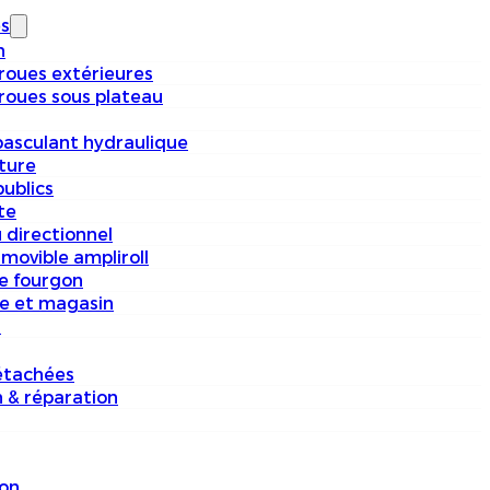
s
n
 roues extérieures
 roues sous plateau
basculant hydraulique
iture
ublics
te
 directionnel
movible ampliroll
e fourgon
e et magasin
s
étachées
n & réparation
on