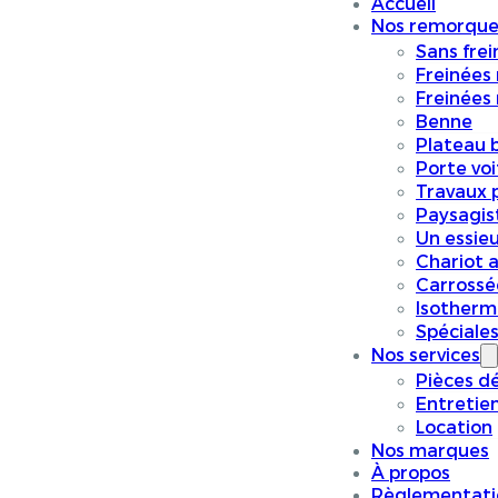
Accueil
Nos remorque
Sans frei
Freinées
Freinées
Benne
Plateau 
Porte vo
Travaux p
Paysagis
Un essieu
Chariot a
Carrossé
Isotherm
Spéciale
Nos services
Pièces d
Entretie
Location
Nos marques
À propos
Règlementati