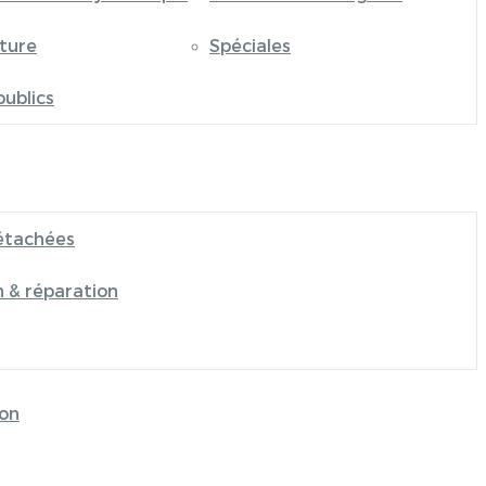
iture
Spéciales
publics
étachées
n & réparation
on