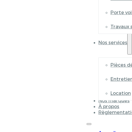
Porte vo
Travaux 
Nos services
Pièces d
Entretie
Location
Nos marques
À propos
Règlementati