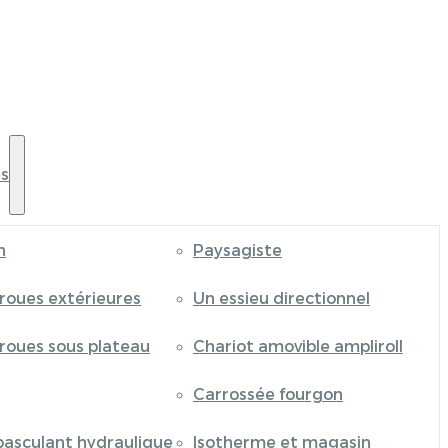
s
n
Paysagiste
 roues extérieures
Un essieu directionnel
 roues sous plateau
Chariot amovible ampliroll
Carrossée fourgon
basculant hydraulique
Isotherme et magasin