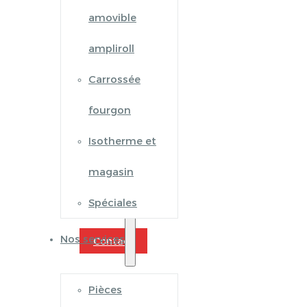
amovible
ampliroll
Carrossée
fourgon
Isotherme et
magasin
Spéciales
Nos services
Contact
Pièces