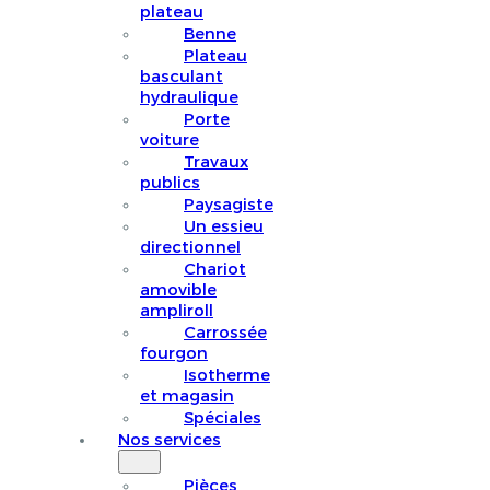
plateau
Benne
Plateau
basculant
hydraulique
Porte
voiture
Travaux
publics
Paysagiste
Un essieu
directionnel
Chariot
amovible
ampliroll
Carrossée
fourgon
Isotherme
et magasin
Spéciales
Nos services
Pièces