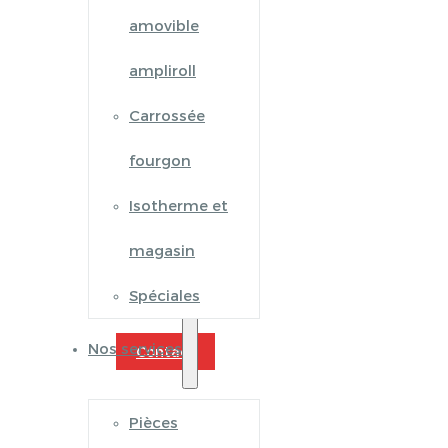
amovible
ampliroll
Carrossée
fourgon
Isotherme et
magasin
Spéciales
Nos services
Contact
Pièces