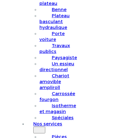
plateau
Benne
Plateau
basculant
hydraulique
Porte
voiture
Travaux
publics
Paysagiste
Un essieu
directionnel
Chariot
amovible
ampliroll
Carrossée
fourgon
Isotherme
et magasin
Spéciales
Nos services
Pièces