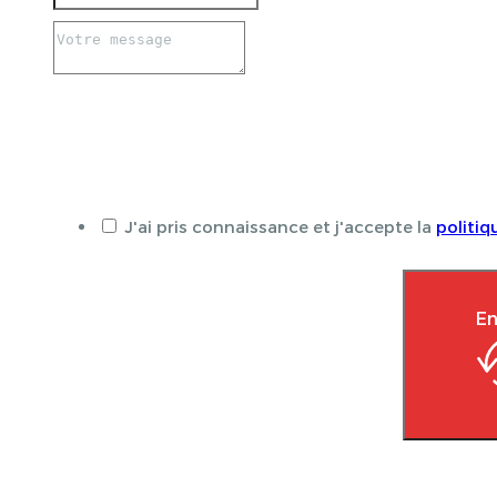
J'ai pris connaissance et j'accepte la
politiq
En