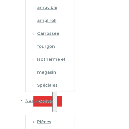
amovible
ampliroll
Carrossée
fourgon
Isotherme et
magasin
Spéciales
Nos services
Contact
Pièces