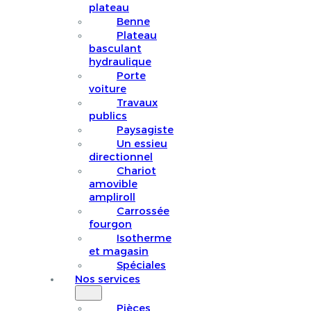
plateau
Benne
Plateau
basculant
hydraulique
Porte
voiture
Travaux
publics
Paysagiste
Un essieu
directionnel
Chariot
amovible
ampliroll
Carrossée
fourgon
Isotherme
et magasin
Spéciales
Nos services
Pièces