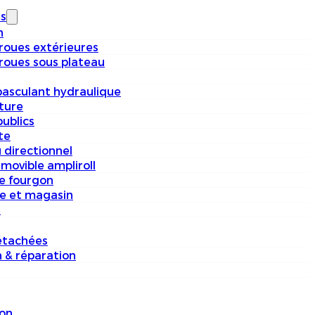
s
n
 roues extérieures
 roues sous plateau
basculant hydraulique
iture
ublics
te
 directionnel
movible ampliroll
e fourgon
e et magasin
s
étachées
n & réparation
on