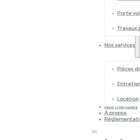
Porte vo
Travaux 
Nos services
Pièces d
Entretie
Location
Nos marques
À propos
Règlementati