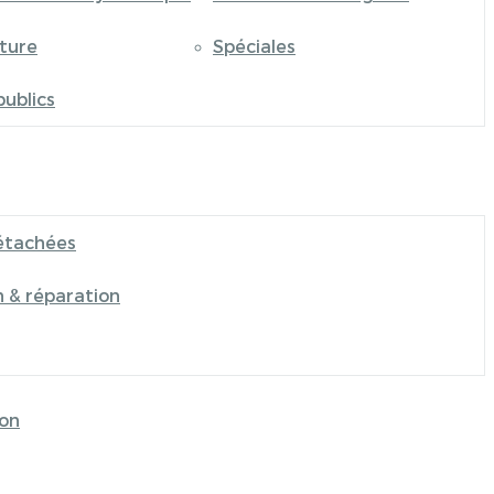
iture
Spéciales
publics
étachées
n & réparation
on