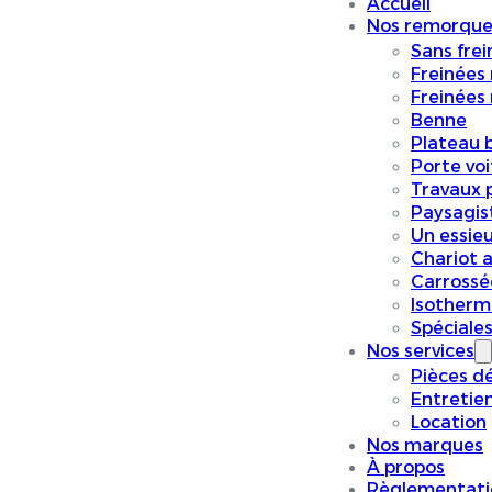
Accueil
Nos remorque
Sans frei
Freinées
Freinées
Benne
Plateau 
Porte vo
Travaux p
Paysagis
Un essieu
Chariot a
Carrossé
Isotherm
Spéciale
Nos services
Pièces d
Entretie
Location
Nos marques
À propos
Règlementati