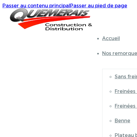
Passer au contenu principal
Passer au pied de page
Accueil
Nos remorque
Sans frei
Freinées
Freinées
Benne
Plateau 