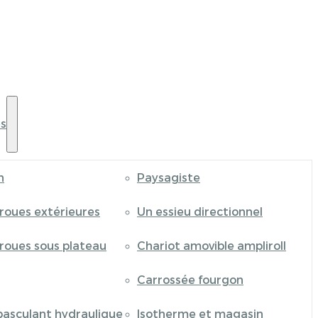
s
n
Paysagiste
 roues extérieures
Un essieu directionnel
 roues sous plateau
Chariot amovible ampliroll
Carrossée fourgon
basculant hydraulique
Isotherme et magasin