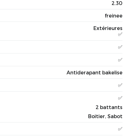
2.30
freinee
Extérieures
✅
✅
✅
Antiderapant bakelise
✅
✅
2 battants
Boitier, Sabot
✅