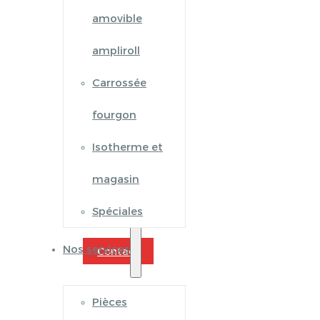
amovible
ampliroll
Carrossée
fourgon
Isotherme et
magasin
Spéciales
Nos services
Contact
Pièces