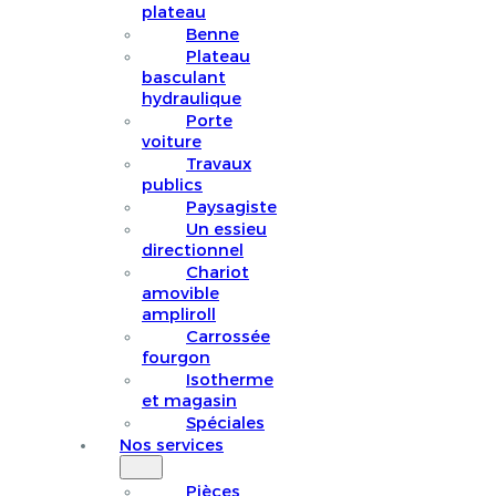
plateau
Benne
Plateau
basculant
hydraulique
Porte
voiture
Travaux
publics
Paysagiste
Un essieu
directionnel
Chariot
amovible
ampliroll
Carrossée
fourgon
Isotherme
et magasin
Spéciales
Nos services
Pièces