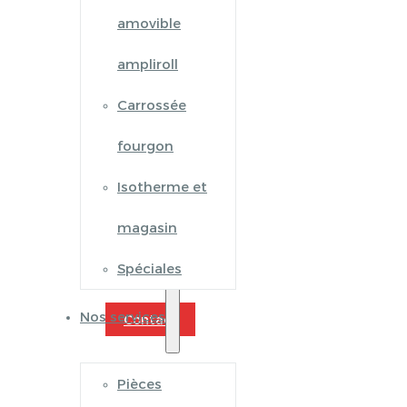
amovible
ampliroll
Carrossée
fourgon
Isotherme et
magasin
Spéciales
Nos services
Contact
Pièces