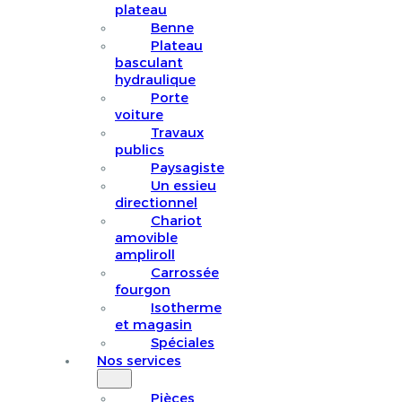
plateau
Benne
Plateau
basculant
hydraulique
Porte
voiture
Travaux
publics
Paysagiste
Un essieu
directionnel
Chariot
amovible
ampliroll
Carrossée
fourgon
Isotherme
et magasin
Spéciales
Nos services
Pièces