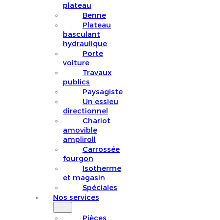
plateau
Benne
Plateau
basculant
hydraulique
Porte
voiture
Travaux
publics
Paysagiste
Un essieu
directionnel
Chariot
amovible
ampliroll
Carrossée
fourgon
Isotherme
et magasin
Spéciales
Nos services
Pièces