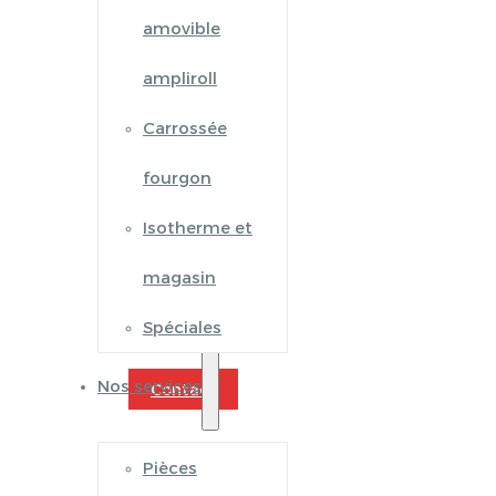
amovible
ampliroll
Carrossée
fourgon
Isotherme et
magasin
Spéciales
Nos services
Contact
Pièces