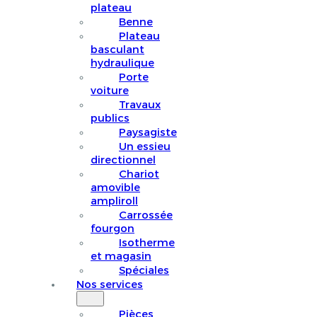
plateau
Benne
Plateau
basculant
hydraulique
Porte
voiture
Travaux
publics
Paysagiste
Un essieu
directionnel
Chariot
amovible
ampliroll
Carrossée
fourgon
Isotherme
et magasin
Spéciales
Nos services
Pièces