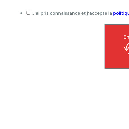
J'ai pris connaissance et j'accepte la
politiq
En