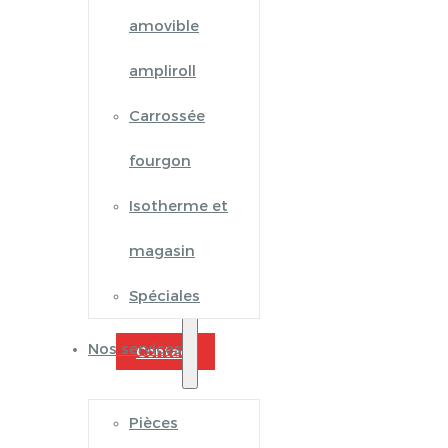
amovible
ampliroll
Carrossée
fourgon
Isotherme et
magasin
Spéciales
Nos services
Contact
Pièces