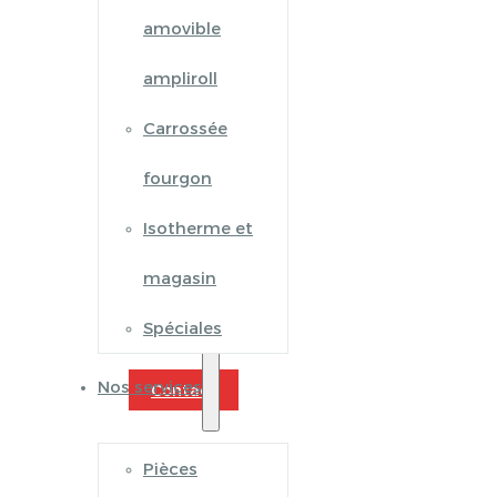
amovible
ampliroll
Carrossée
fourgon
Isotherme et
magasin
Spéciales
Nos services
Contact
Pièces