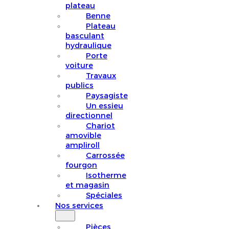
plateau
Benne
Plateau
basculant
hydraulique
Porte
voiture
Travaux
publics
Paysagiste
Un essieu
directionnel
Chariot
amovible
ampliroll
Carrossée
fourgon
Isotherme
et magasin
Spéciales
Nos services
Pièces