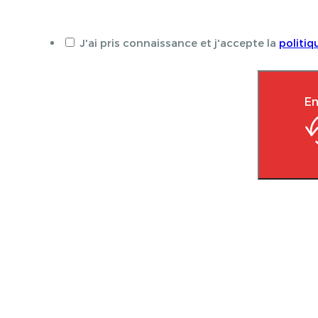
J'ai pris connaissance et j'accepte la
politiq
En