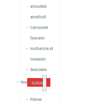
amovible
ampliroll
Carrossée
fourgon
Isotherme et
magasin
Spéciales
Nos services
Contact
Pièces