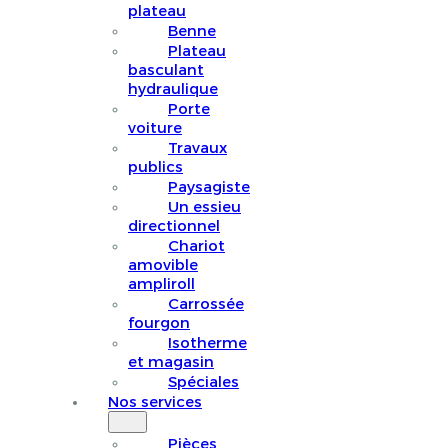
plateau
Benne
Plateau
basculant
hydraulique
Porte
voiture
Travaux
publics
Paysagiste
Un essieu
directionnel
Chariot
amovible
ampliroll
Carrossée
fourgon
Isotherme
et magasin
Spéciales
Nos services
Pièces